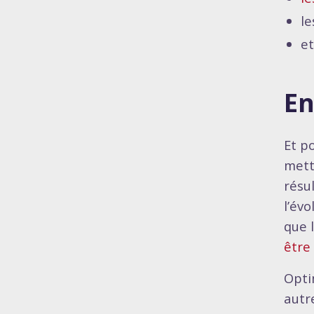
le
et
En
Et p
mett
résul
l’évo
que 
être 
Opti
autr