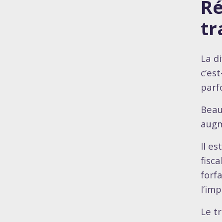
Ré
tr
La d
c’est
parf
Beau
augm
Il es
fisc
forf
l’imp
Le t