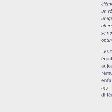
éléme
un rô
uniqu
alter
se po
optim
Les 
équil
aujo
rému
enfa
âgé.
diff