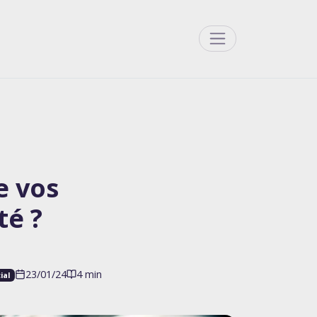
Menu
e vos
té ?
23/01/24
4 min
ial