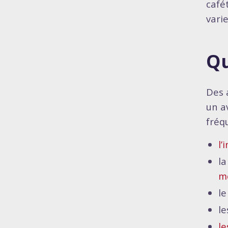
café
vari
Qu
Des 
un a
fréqu
l’
la
mo
le
le
le