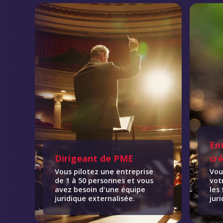
En
Dirigeant de PME
cr
Vous pilotez une entreprise
Vou
de 1 à 50 personnes et vous
vot
avez besoin d'une équipe
les
juridique externalisée.
juri