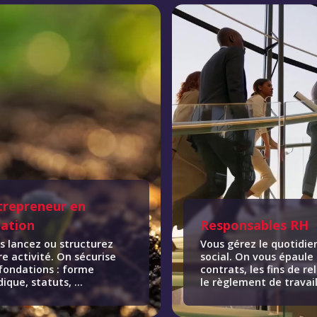
trepreneur en
éation
Responsables RH
s lancez ou structurez
Vous gérez le quotidie
re activité. On sécurise
social. On vous épaule 
 fondations : forme
contrats, les fins de re
dique, statuts, ...
le règlement de travail