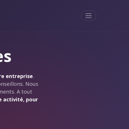
Menu
es
re entreprise
.
nseillons. Nous
ments. A tout
 activité, pour