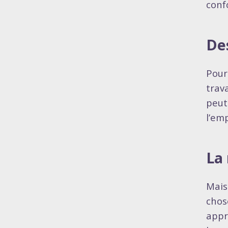
confo
Des
Pour
trav
peut 
l’em
La 
Mais
chos
appr