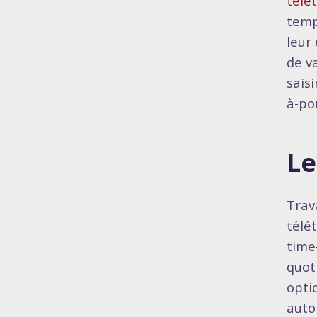
télét
temp
leur 
de v
saisi
à-po
Le
Trav
télé
time
quot
opti
auto