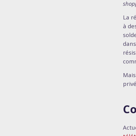
shopp
La r
à de
sold
dans
rési
comm
Mais
priv
Co
Actu