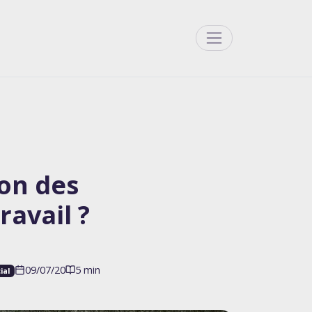
Menu
ion des
ravail ?
09/07/20
5 min
ial