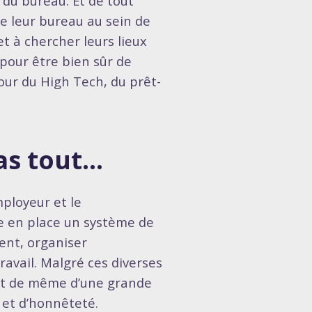
n du bureau. Et de tout
re leur bureau au sein de
et à chercher leurs lieux
 pour être bien sûr de
 pour du High Tech, du prêt-
as tout…
mployeur et le
re en place un système de
ment, organiser
ravail. Malgré ces diverses
tout de même d’une grande
 et d’honnêteté.