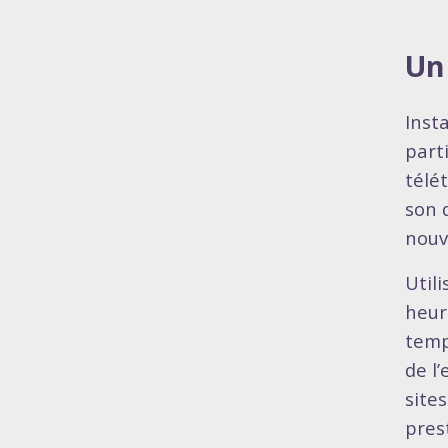
Un 
Inst
part
télét
son 
nouv
Util
heur
temp
de l’
site
pres