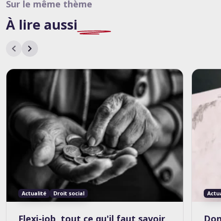
Sur le même thème
À lire
aussi
Actualité
Droit social
Actu
Flexi-job, tout ce qu'il faut savoir
Don