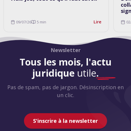
col
sig
Lire
09/07/26
5 min
02
Newsletter
Tous les mois, l'actu
juridique
utile
.
Pas de spam, pas de jargon. Désinscription en
un clic.
S'inscrire à la newsletter