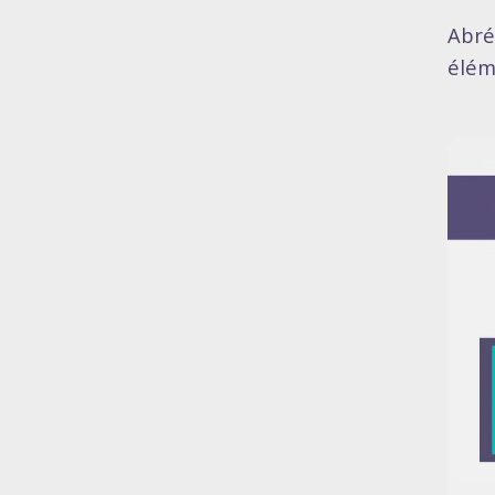
Abré
élém