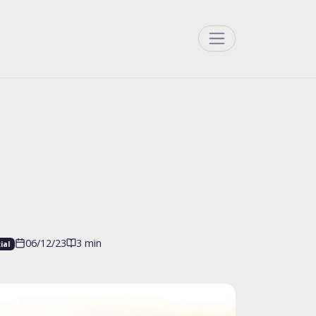
Menu
06/12/23
3 min
ial