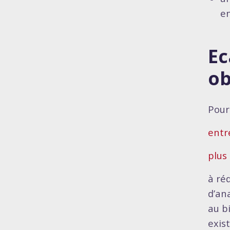
en
Ec
ob
Pour 
entr
plus 
à ré
d’an
au b
exis