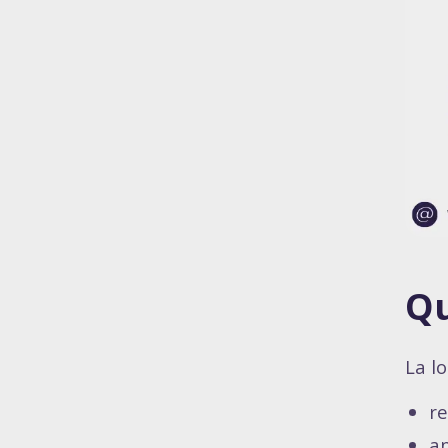
Qu
La l
re
an