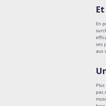
Et
En p
surc
effi
ses 
aux 
Un
Plus
pas 
musc
bras