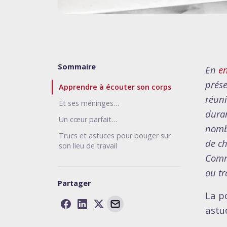
Sommaire
En
en
prése
Apprendre à écouter son corps
réuni
Et ses méninges…
duran
Un cœur parfait…
nombr
Trucs et astuces pour bouger sur
de ch
son lieu de travail
Comme
au tr
Partager
La p
astu