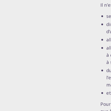
Il n’
se
d
d’
al
al
à
à 
du
l’
ma
et
Pour