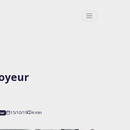
Menu
loyeur
15/10/19
4 min
ial