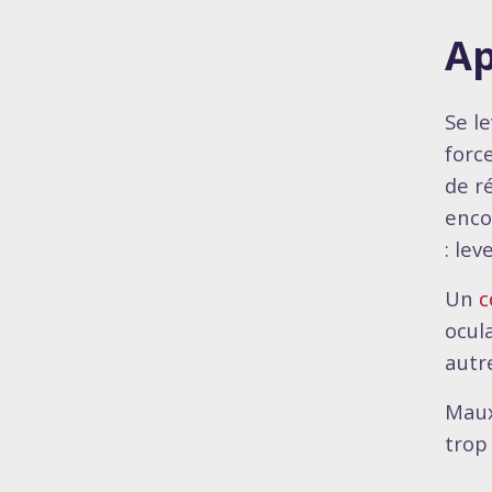
Ap
Se l
forc
de ré
enco
: le
Un
c
ocula
autr
Maux
trop