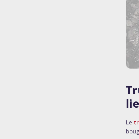
Tr
li
Le
tr
boug