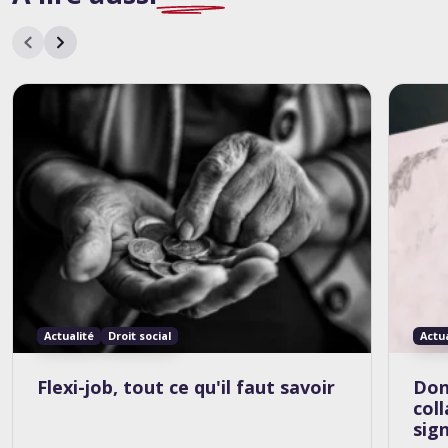
Actualité
Droit social
Actu
Flexi-job, tout ce qu'il faut savoir
Don
col
sig