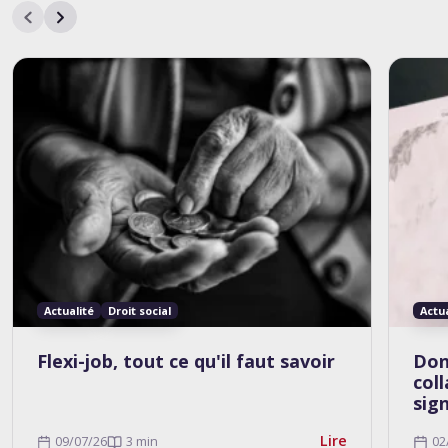
Actualité
Droit social
Actu
Flexi-job, tout ce qu'il faut savoir
Don
col
sig
Lire
09/07/26
3 min
02