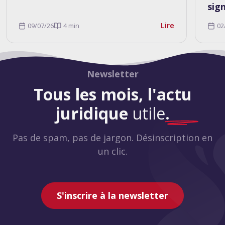
sig
Lire
09/07/26
4 min
02
Newsletter
Tous les mois, l'actu
juridique
utile
.
Pas de spam, pas de jargon. Désinscription en
un clic.
S'inscrire à la newsletter