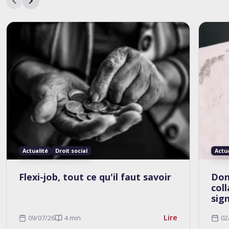
Actualité
Droit social
Actu
Flexi-job, tout ce qu'il faut savoir
Don
col
sig
Lire
09/07/26
4 min
02