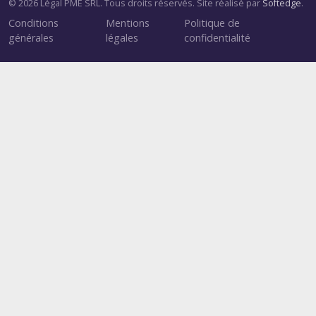
© 2026 Légal PME SRL. Tous droits réservés. Site réalisé par
Softedge
.
Conditions
Mentions
Politique de
générales
légales
confidentialité