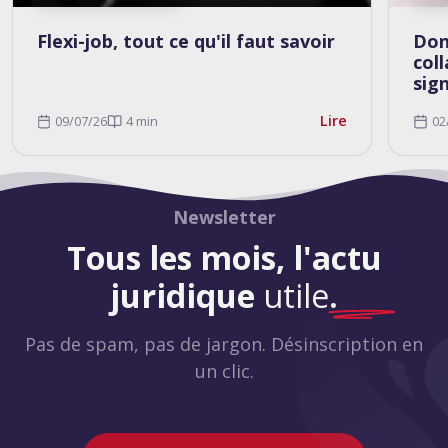
Flexi-job, tout ce qu'il faut savoir
Don
col
sig
Lire
09/07/26
4 min
02
Newsletter
Tous les mois, l'actu
juridique
utile
.
Pas de spam, pas de jargon. Désinscription en
un clic.