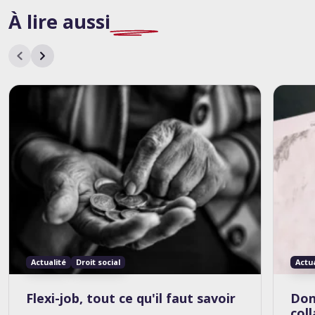
À lire
aussi
Actualité
Droit social
Actu
Flexi-job, tout ce qu'il faut savoir
Don
col