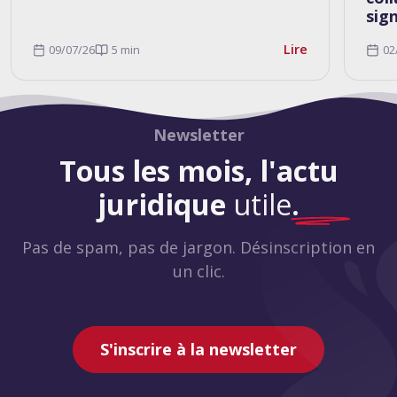
sig
Lire
09/07/26
5 min
02
Newsletter
Tous les mois, l'actu
juridique
utile
.
Pas de spam, pas de jargon. Désinscription en
un clic.
S'inscrire à la newsletter