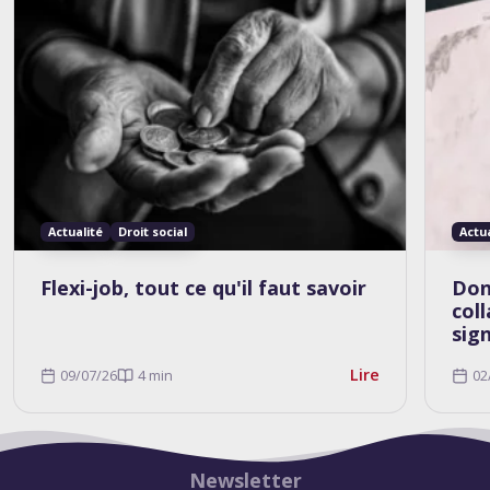
Actualité
Droit social
Actu
Flexi-job, tout ce qu'il faut savoir
Don
col
sig
Lire
09/07/26
4 min
02
Newsletter