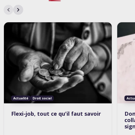
Actualité
Droit social
Actu
Flexi-job, tout ce qu'il faut savoir
Don
col
sig