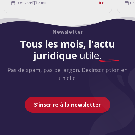
Lire
09/07/26
2 min
02
Newsletter
Tous les mois, l'actu
juridique
utile
.
Pas de spam, pas de jargon. Désinscription en
un clic.
S'inscrire à la newsletter