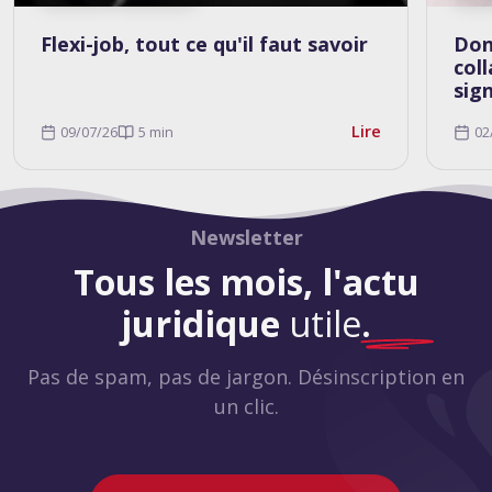
Flexi-job, tout ce qu'il faut savoir
Don
col
sig
Lire
09/07/26
5 min
02
Newsletter
Tous les mois, l'actu
juridique
utile
.
Pas de spam, pas de jargon. Désinscription en
un clic.