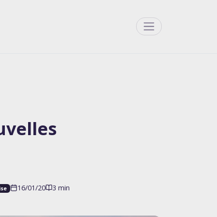
Menu
velles
16/01/20
3 min
ise