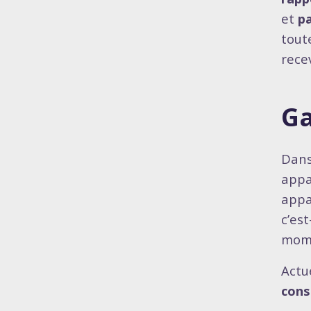
et
pa
tout
recev
Ga
Dans
appa
appa
c’es
mome
Actue
cons