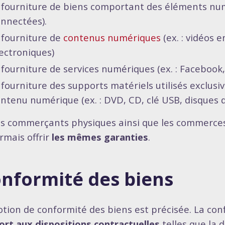
 fourniture de biens comportant des éléments num
nnectées).
 fourniture de
contenus numériques
(ex. : vidéos en
ectroniques)
 fourniture de services numériques (ex. : Facebook
 fourniture des supports matériels utilisés exclus
ntenu numérique (ex. : DVD, CD, clé USB, disques d
s commerçants physiques ainsi que les commerces
rmais offrir
les mêmes garanties
.
nformité des biens
otion de conformité des biens est précisée. La co
ort aux dispositions contractuelles
telles que la d