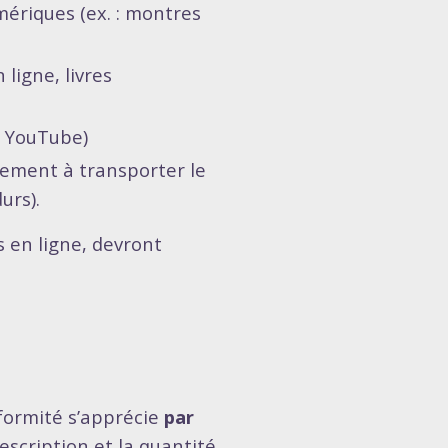
ériques (ex. : montres
 ligne, livres
, YouTube)
ivement à transporter le
urs).
 en ligne, devront
nformité s’apprécie
par
escription et la quantité