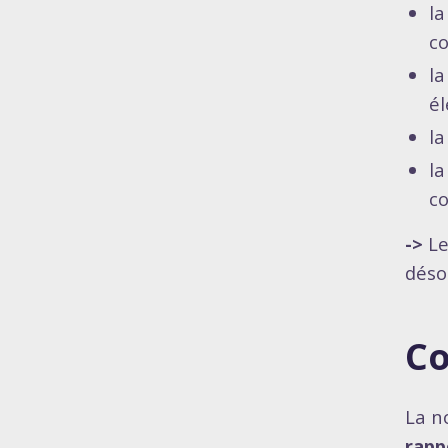
la
co
la
él
la
la
co
->
Le
déso
Co
La n
rapp