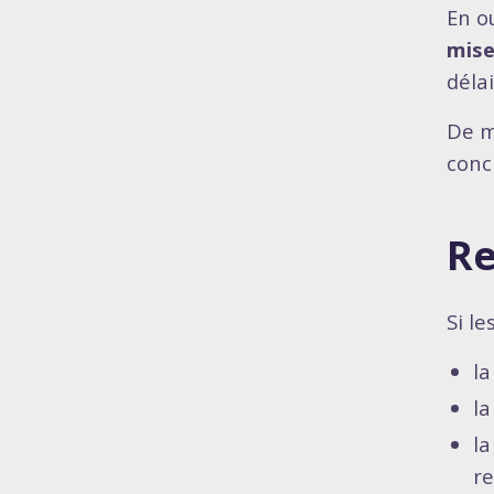
En o
mise
déla
De m
conc
Re
Si l
l
la
la
r