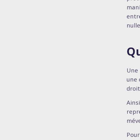
mani
entr
nulle
Qu
Une 
une 
droit
Ains
repr
méve
Pour