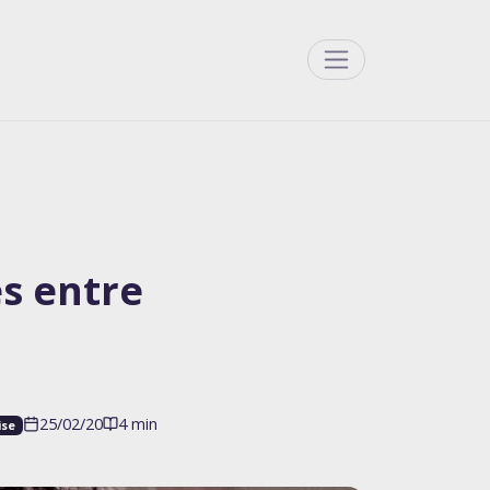
Menu
es entre
25/02/20
4 min
ise