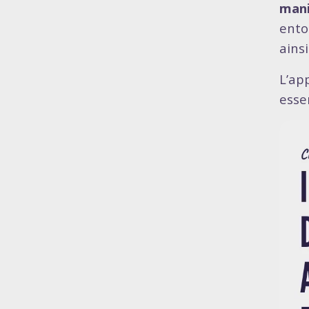
mani
ento
ainsi
L’ap
essen