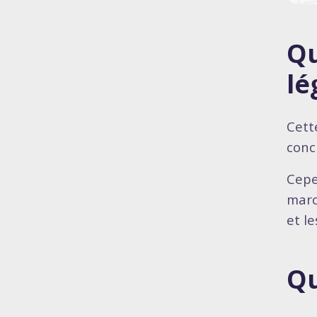
Qu
lé
Cett
conc
Cepe
marc
et le
Qu