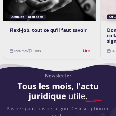
Actualité
Droit social
Actu
Flexi-job, tout ce qu'il faut savoir
Don
col
sig
Lire
09/07/26
3 min
02
Newsletter
Tous les mois, l'actu
juridique
utile
.
Pas de spam, pas de jargon. Désinscription en
un clic.