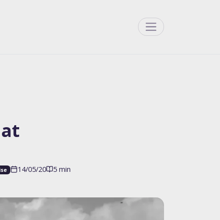
Menu
iat
14/05/20
5 min
ise