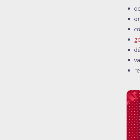
oc
or
co
ge
dé
va
re