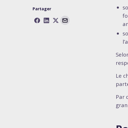
so
Partager
fo
an
so
l’
Selon
resp
Le c
part
Par d
grand