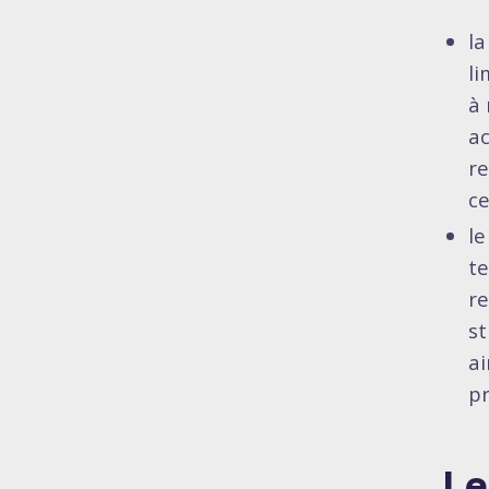
l
li
à 
ac
re
ce
l
te
re
st
ai
pr
Le