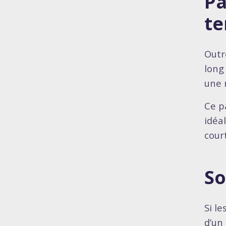
Pa
te
Outr
long
une 
Ce p
idéa
court
So
Si le
d’un