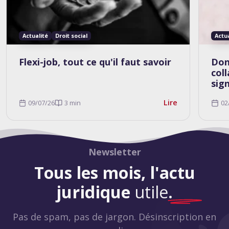
Actualité
Droit social
Actu
Flexi-job, tout ce qu'il faut savoir
Don
col
sig
Lire
09/07/26
3 min
02
Newsletter
Tous les mois, l'actu
juridique
utile
.
Pas de spam, pas de jargon. Désinscription en