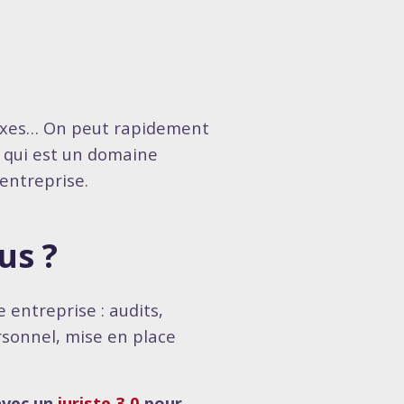
plexes… On peut rapidement
E, qui est un domaine
entreprise.
us ?
 entreprise : audits,
rsonnel, mise en place
avec un
juriste 3.0
pour