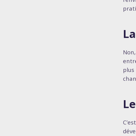
prat
La
Non,
entr
plus
chan
Le
C’es
déve