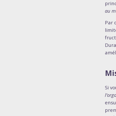
prin
au mo
Par 
limi
fruc
Dura
amél
Mi
Si v
l’org
ensu
prem