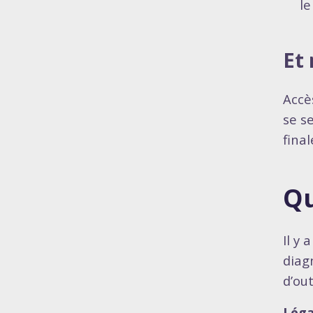
le
Et
Accè
se s
fina
Qu
Il y
diag
d’out
Léga