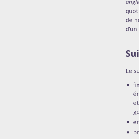
angle
quot
de n
d’un
Sui
Le s
fi
ém
et
g
en
p