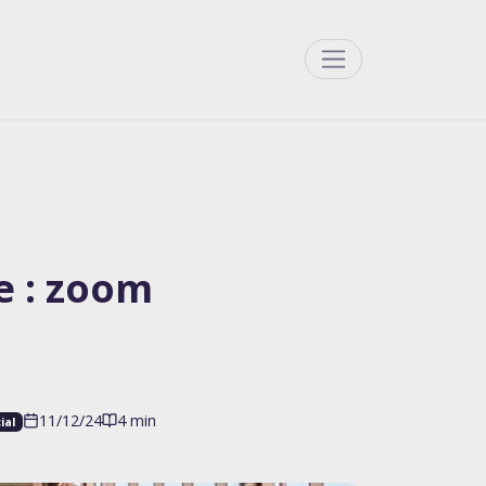
Menu
e : zoom
11/12/24
4 min
ial