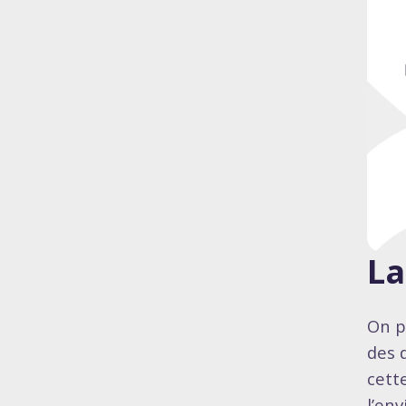
La
On p
des 
cette
l’en