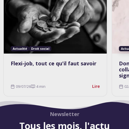
Actualité
Droit social
Actu
Flexi-job, tout ce qu'il faut savoir
Don
col
sig
Lire
09/07/26
4 min
02
Newsletter
Tous les mois, l'actu