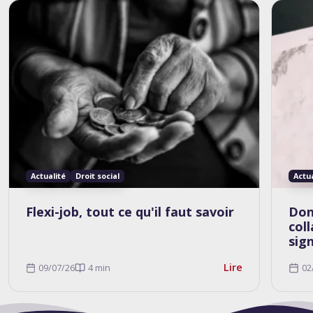
Actualité
Droit social
Actu
Flexi-job, tout ce qu'il faut savoir
Don
col
sig
Lire
09/07/26
4 min
02