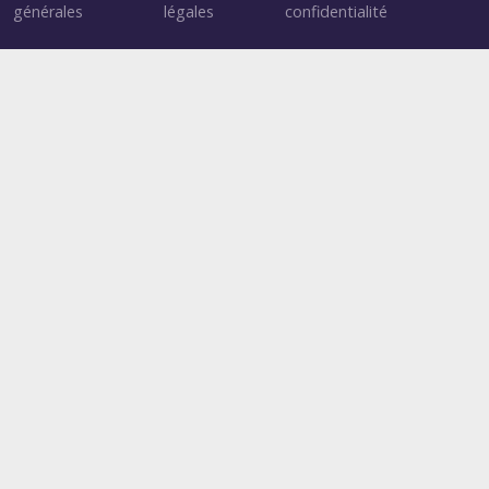
générales
légales
confidentialité