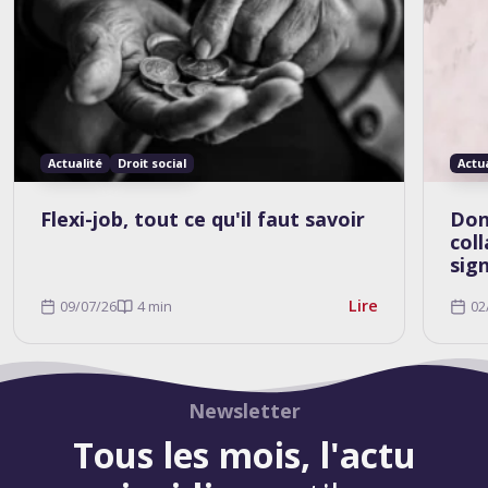
Actualité
Droit social
Actu
Flexi-job, tout ce qu'il faut savoir
Don
col
sig
Lire
09/07/26
4 min
02
Newsletter
Tous les mois, l'actu