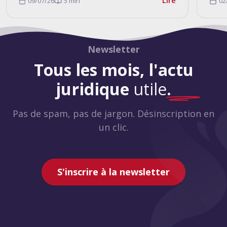
Lire
09/07/26
5 min
02
Newsletter
Tous les mois, l'actu
juridique
utile
.
Pas de spam, pas de jargon. Désinscription en
un clic.
S'inscrire à la newsletter