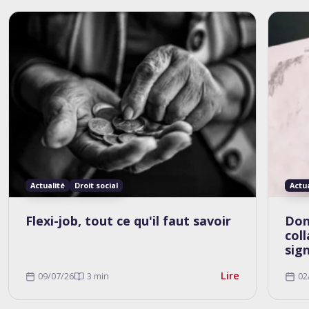
Actualité
Droit social
Actu
Flexi-job, tout ce qu'il faut savoir
Don
col
sig
Lire
09/07/26
3 min
02