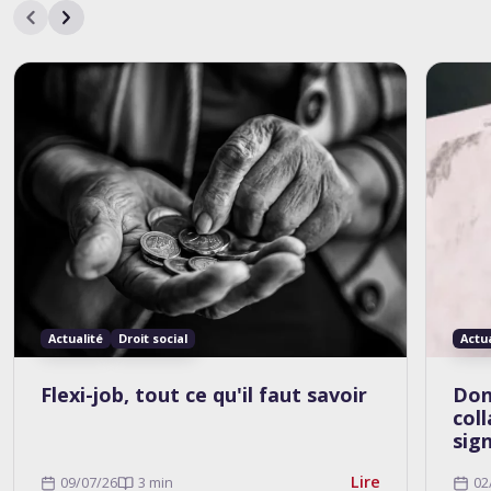
Actualité
Droit social
Actu
Flexi-job, tout ce qu'il faut savoir
Don
col
sig
Lire
09/07/26
3 min
02