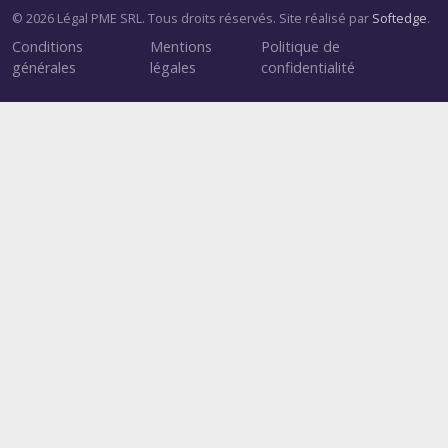
© 2026 Légal PME SRL. Tous droits réservés. Site réalisé par
Softedge
.
Conditions
Mentions
Politique de
générales
légales
confidentialité