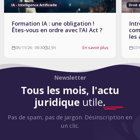
IA - Intelligence Artificielle
Droit 
Formation IA : une obligation !
Intr
Êtes-vous en ordre avec l’AI Act ?
com
les 
05/11/26 · 09:30
2,5h
En savoir plus
07/
Newsletter
Tous les mois, l'actu
juridique
utile
.
Pas de spam, pas de jargon. Désinscription en
un clic.