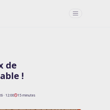
Menu
x de
able !
6 · 12:00
15 minutes