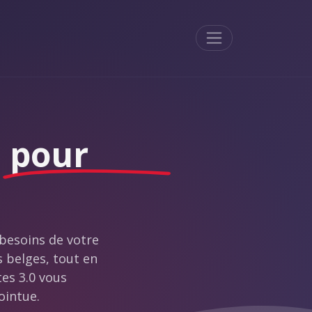
Menu
s
pour
besoins de votre
s belges, tout en
tes 3.0 vous
ointue.