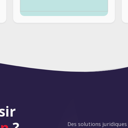
sir
in
?
Des solutions juridique