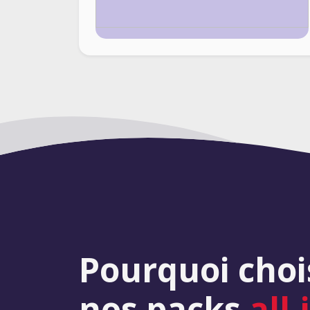
Pourquoi choi
nos packs
all-