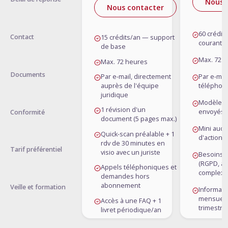
Nous 
Nous contacter
60 crédit
Contact
15 crédits/an — support
courant
de base
Max. 72 
Max. 72 heures
Documents
Par e-mail, directement
Par e-mai
auprès de l'équipe
téléphon
juridique
Modèles 
1 révision d'un
envoyés a
Conformité
document (5 pages max.)
Mini audi
Quick-scan préalable + 1
d'action 
rdv de 30 minutes en
Tarif préférentiel
visio avec un juriste
Besoins p
(RGPD, a
Appels téléphoniques et
complexe
demandes hors
abonnement
Veille et formation
Informati
mensuelle
Accès à une FAQ + 1
trimestrie
livret périodique/an