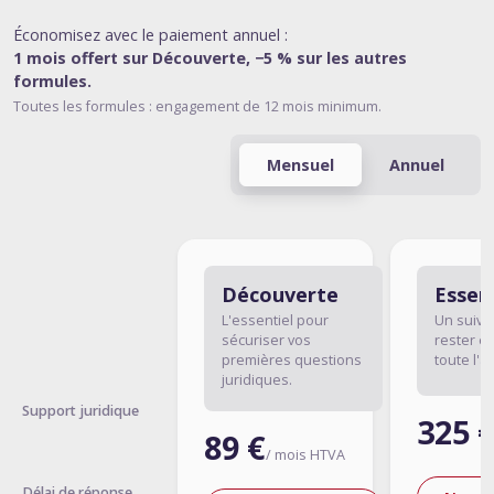
Économisez avec le paiement annuel :
1 mois offert sur Découverte, −5 % sur les autres
formules.
Toutes les formules : engagement de 12 mois minimum.
Mensuel
Annuel
Découverte
Essent
L'essentiel pour
Un suivi 
sécuriser vos
rester e
premières questions
toute l'a
juridiques.
Support juridique
325 
89 €
/ mois HTVA
Délai de réponse